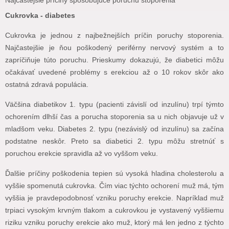
Najčastejšie príčiny spôsobujúce poruchu stoporenia
Cukrovka - diabetes
Cukrovka je jednou z najbežnejších príčin poruchy stoporenia.
Najčastejšie je ňou poškodený periférny nervový systém a to
zapríčiňuje túto poruchu. Prieskumy dokazujú, že diabetici môžu
očakávať uvedené problémy s erekciou až o 10 rokov skôr ako
ostatná zdravá populácia.
Väčšina diabetikov 1. typu (pacienti závislí od inzulínu) trpí týmto
ochorením dlhší čas a porucha stoporenia sa u nich objavuje už v
mladšom veku. Diabetes 2. typu (nezávislý od inzulínu) sa začína
podstatne neskôr. Preto sa diabetici 2. typu môžu stretnúť s
poruchou erekcie spravidla až vo vyššom veku.
Ďalšie príčiny poškodenia tepien sú vysoká hladina cholesterolu a
vyššie spomenutá cukrovka. Čím viac týchto ochorení muž má, tým
vyššia je pravdepodobnosť vzniku poruchy erekcie. Napríklad muž
trpiaci vysokým krvným tlakom a cukrovkou je vystavený vyššiemu
riziku vzniku poruchy erekcie ako muž, ktorý má len jedno z týchto