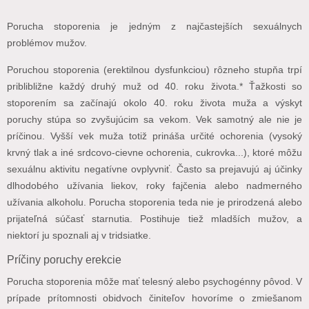
Porucha stoporenia je jedným z najčastejších sexuálnych
problémov mužov.
Poruchou stoporenia (erektilnou dysfunkciou) rôzneho stupňa trpí
priblibližne každý druhý muž od 40. roku života.* Ťažkosti so
stoporením sa začínajú okolo 40. roku života muža a výskyt
poruchy stúpa so zvyšujúcim sa vekom. Vek samotný ale nie je
príčinou. Vyšší vek muža totiž prináša určité ochorenia (vysoký
krvný tlak a iné srdcovo-cievne ochorenia, cukrovka...), ktoré môžu
sexuálnu aktivitu negatívne ovplyvniť. Často sa prejavujú aj účinky
dlhodobého užívania liekov, roky fajčenia alebo nadmerného
užívania alkoholu. Porucha stoporenia teda nie je prirodzená alebo
prijateľná súčasť starnutia. Postihuje tiež mladších mužov, a
niektorí ju spoznali aj v tridsiatke.
Príčiny poruchy erekcie
Porucha stoporenia môže mať telesný alebo psychogénny pôvod. V
prípade prítomnosti obidvoch činiteľov hovoríme o zmiešanom