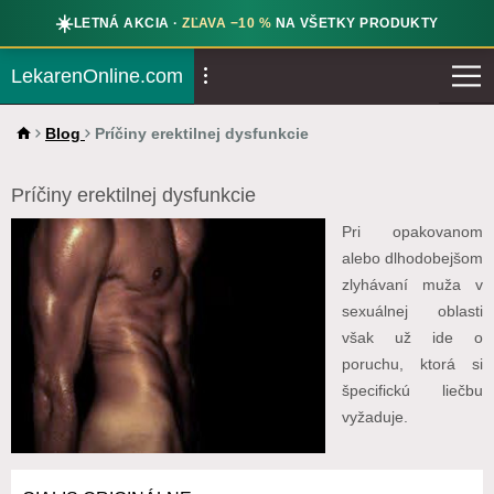
☀️
LETNÁ AKCIA ·
ZĽAVA −10 %
NA VŠETKY PRODUKTY
LekarenOnline.com
Blog
Príčiny erektilnej dysfunkcie
Príčiny erektilnej dysfunkcie
Pri opakovanom
alebo dlhodobejšom
zlyhávaní muža v
sexuálnej oblasti
však už ide o
poruchu, ktorá si
špecifickú liečbu
vyžaduje.