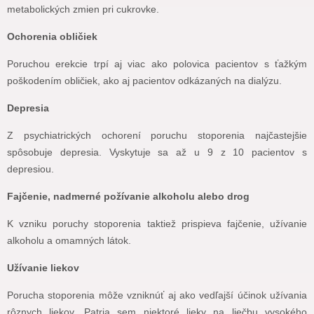
metabolických zmien pri cukrovke.
Ochorenia obličiek
Poruchou erekcie trpí aj viac ako polovica pacientov s ťažkým
poškodením obličiek, ako aj pacientov odkázaných na dialýzu.
Depresia
Z psychiatrických ochorení poruchu stoporenia najčastejšie
spôsobuje depresia. Vyskytuje sa až u 9 z 10 pacientov s
depresiou.
Fajčenie, nadmerné požívanie alkoholu alebo drog
K vzniku poruchy stoporenia taktiež prispieva fajčenie, užívanie
alkoholu a omamných látok.
Užívanie liekov
Porucha stoporenia môže vzniknúť aj ako vedľajší účinok užívania
rôznych liekov. Patria sem niektoré lieky na liečbu vysokého