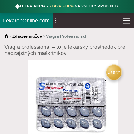
☀️
LETNÁ AKCIA ·
ZĽAVA −10 %
NA VŠETKY PRODUKTY
LekarenOnline.com
Zdravie mužov
Viagra Professional
Viagra professional – to je lekársky prostriedok pre
naozajstných maškrtníkov
−10 %