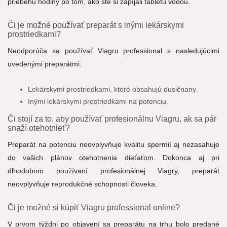
priebehu hodiny po tom, ako ste si zapíjali tabletu vodou.
Či je možné používať preparát s inými lekárskymi
prostriedkami?
Neodporúča sa používať Viagru professional s nasledujúcimi
uvedenými preparátmi:
Lekárskymi prostriedkami, ktoré obsahujú dusičnany.
Inými lekárskymi prostriedkami na potenciu.
Či stojí za to, aby používať profesionálnu Viagru, ak sa pár
snaží otehotnieť?
Preparát na potenciu neovplyvňuje kvalitu spermií aj nezasahuje
do vašich plánov otehotnenia dieťaťom. Dokonca aj pri
dlhodobom používaní profesionálnej Viagry, preparát
neovplyvňuje reprodukčné schopnosti človeka.
Či je možné si kúpiť Viagru professional online?
V prvom týždni po objavení sa preparátu na trhu bolo predané