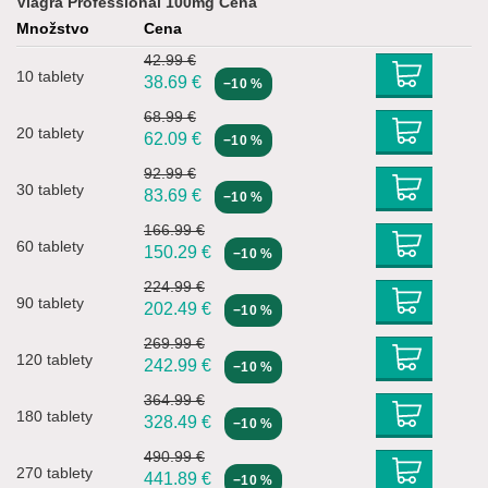
Viagra Professional 100mg Cena
Množstvo
Cena
42.99 €
10 tablety
38.69
€
−10 %
68.99 €
20 tablety
62.09
€
−10 %
92.99 €
30 tablety
83.69
€
−10 %
166.99 €
60 tablety
150.29
€
−10 %
224.99 €
90 tablety
202.49
€
−10 %
269.99 €
120 tablety
242.99
€
−10 %
364.99 €
180 tablety
328.49
€
−10 %
490.99 €
270 tablety
441.89
€
−10 %