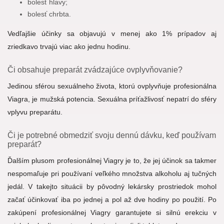
bolesť hlavy;
bolesť chrbta.
Vedľajšie účinky sa objavujú v menej ako 1% prípadov aj
zriedkavo trvajú viac ako jednu hodinu.
Či obsahuje preparát zvádzajúce ovplyvňovanie?
Jedinou sférou sexuálneho života, ktorú ovplyvňuje profesionálna
Viagra, je mužská potencia. Sexuálna príťažlivosť nepatrí do sféry
vplyvu preparátu.
Či je potrebné obmedziť svoju dennú dávku, keď používam
preparát?
Ďalším plusom profesionálnej Viagry je to, že jej účinok sa takmer
nespomaľuje pri používaní veľkého množstva alkoholu aj tučných
jedál. V takejto situácii by pôvodný lekársky prostriedok mohol
začať účinkovať iba po jednej a pol až dve hodiny po použití. Po
zakúpení profesionálnej Viagry garantujete si silnú erekciu v