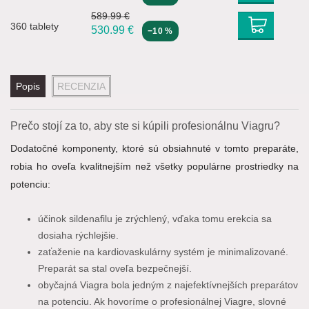
589.99 €
360 tablety
530.99
€
−10 %
Popis
RECENZIA
Prečo stojí za to, aby ste si kúpili profesionálnu Viagru?
Dodatočné komponenty, ktoré sú obsiahnuté v tomto preparáte,
robia ho oveľa kvalitnejším než všetky populárne prostriedky na
potenciu:
účinok sildenafilu je zrýchlený, vďaka tomu erekcia sa
dosiaha rýchlejšie.
zaťaženie na kardiovaskulárny systém je minimalizované.
Preparát sa stal oveľa bezpečnejší.
obyčajná Viagra bola jedným z najefektívnejších preparátov
na potenciu. Ak hovoríme o profesionálnej Viagre, slovné