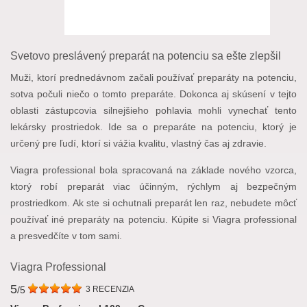
Svetovo preslávený preparát na potenciu sa ešte zlepšil
Muži, ktorí prednedávnom začali používať preparáty na potenciu,
sotva počuli niečo o tomto preparáte. Dokonca aj skúsení v tejto
oblasti zástupcovia silnejšieho pohlavia mohli vynechať tento
lekársky prostriedok. Ide sa o preparáte na potenciu, ktorý je
určený pre ľudí, ktorí si vážia kvalitu, vlastný čas aj zdravie.
Viagra professional bola spracovaná na základe nového vzorca,
ktorý robí preparát viac účinným, rýchlym aj bezpečným
prostriedkom. Ak ste si ochutnali preparát len raz, nebudete môcť
používať iné preparáty na potenciu. Kúpite si Viagra professional
a presvedčíte v tom sami.
Viagra Professional
5
/5
3
RECENZIA