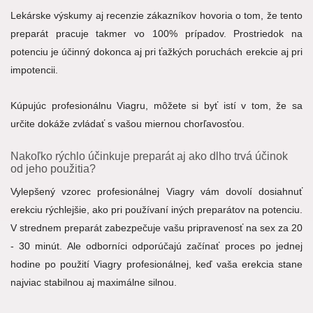
Lekárske výskumy aj recenzie zákazníkov hovoria o tom, že tento
preparát pracuje takmer vo 100% prípadov. Prostriedok na
potenciu je účinný dokonca aj pri ťažkých poruchách erekcie aj pri
impotencii.
Kúpujúc profesionálnu Viagru, môžete si byť istí v tom, že sa
určite dokáže zvládať s vašou miernou chorľavosťou.
Nakoľko rýchlo účinkuje preparát aj ako dlho trvá účinok
od jeho použitia?
Vylepšený vzorec profesionálnej Viagry vám dovolí dosiahnuť
erekciu rýchlejšie, ako pri používaní iných preparátov na potenciu.
V strednem preparát zabezpečuje vašu pripravenosť na sex za 20
- 30 minút. Ale odborníci odporúčajú začínať proces po jednej
hodine po použití Viagry profesionálnej, keď vaša erekcia stane
najviac stabilnou aj maximálne silnou.