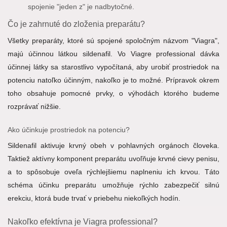
spojenie "jeden z" je nadbytočné.
Čo je zahrnuté do zloženia preparátu?
Všetky preparáty, ktoré sú spojené spoločným názvom "Viagra",
majú účinnou látkou sildenafil. Vo Viagre professional dávka
účinnej látky sa starostlivo vypočítaná, aby urobiť prostriedok na
potenciu natoľko účinným, nakoľko je to možné. Prípravok okrem
toho obsahuje pomocné prvky, o výhodách ktorého budeme
rozprávať nižšie.
Ako účinkuje prostriedok na potenciu?
Sildenafil aktivuje krvný obeh v pohlavných orgánoch človeka.
Taktiež aktívny komponent preparátu uvoľňuje krvné cievy penisu,
a to spôsobuje oveľa rýchlejšiemu naplneniu ich krvou. Táto
schéma účinku preparátu umožňuje rýchlo zabezpečiť silnú
erekciu, ktorá bude trvať v priebehu niekoľkých hodín.
Nakoľko efektívna je Viagra professional?