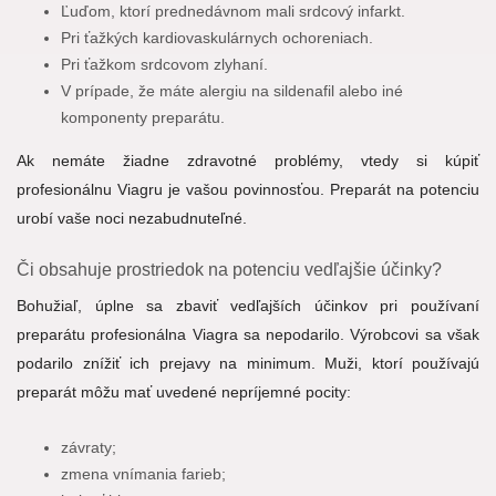
Ľuďom, ktorí prednedávnom mali srdcový infarkt.
Pri ťažkých kardiovaskulárnych ochoreniach.
Pri ťažkom srdcovom zlyhaní.
V prípade, že máte alergiu na sildenafil alebo iné
komponenty preparátu.
Ak nemáte žiadne zdravotné problémy, vtedy si kúpiť
profesionálnu Viagru je vašou povinnosťou. Preparát na potenciu
urobí vaše noci nezabudnuteľné.
Či obsahuje prostriedok na potenciu vedľajšie účinky?
Bohužiaľ, úplne sa zbaviť vedľajších účinkov pri používaní
preparátu profesionálna Viagra sa nepodarilo. Výrobcovi sa však
podarilo znížiť ich prejavy na minimum. Muži, ktorí používajú
preparát môžu mať uvedené nepríjemné pocity:
závraty;
zmena vnímania farieb;