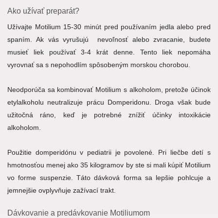
Ako užívať preparát?
Užívajte Motilium 15-30 minút pred používaním jedla alebo pred
spaním. Ak vás vyrušujú nevoľnosť alebo zvracanie, budete
musieť liek používať 3-4 krát denne. Tento liek nepomáha
vyrovnať sa s nepohodlím spôsobeným morskou chorobou.
Neodporúča sa kombinovať Motilium s alkoholom, pretože účinok
etylalkoholu neutralizuje prácu Domperidonu. Droga však bude
užitočná ráno, keď je potrebné znížiť účinky intoxikácie
alkoholom.
Použitie domperidónu v pediatrii je povolené. Pri liečbe detí s
hmotnosťou menej ako 35 kilogramov by ste si mali kúpiť Motilium
vo forme suspenzie. Táto dávková forma sa lepšie pohlcuje a
jemnejšie ovplyvňuje zažívací trakt.
Dávkovanie a predávkovanie Motiliumom