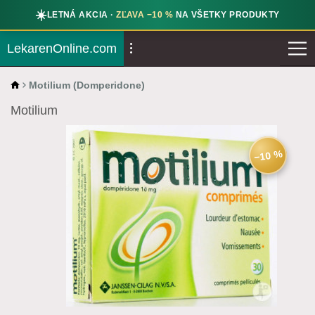
☀️
LETNÁ AKCIA ·
ZĽAVA −10 %
NA VŠETKY PRODUKTY
LekarenOnline.com
Motilium (Domperidone)
Motilium
−10 %