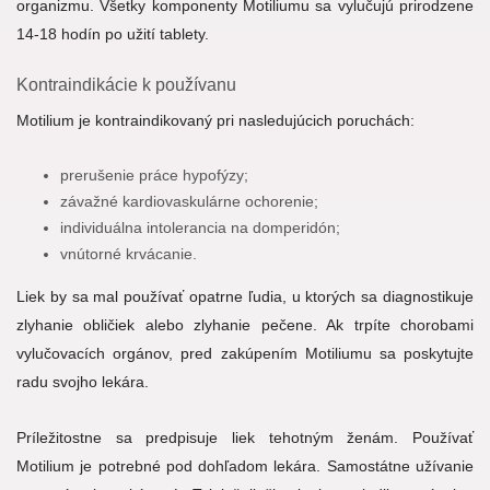
organizmu. Všetky komponenty Motiliumu sa vylučujú prirodzene
14-18 hodín po užití tablety.
Kontraindikácie k používanu
Motilium je kontraindikovaný pri nasledujúcich poruchách:
prerušenie práce hypofýzy;
závažné kardiovaskulárne ochorenie;
individuálna intolerancia na domperidón;
vnútorné krvácanie.
Liek by sa mal používať opatrne ľudia, u ktorých sa diagnostikuje
zlyhanie obličiek alebo zlyhanie pečene. Ak trpíte chorobami
vylučovacích orgánov, pred zakúpením Motiliumu sa poskytujte
radu svojho lekára.
Príležitostne sa predpisuje liek tehotným ženám. Používať
Motilium je potrebné pod dohľadom lekára. Samostátne užívanie