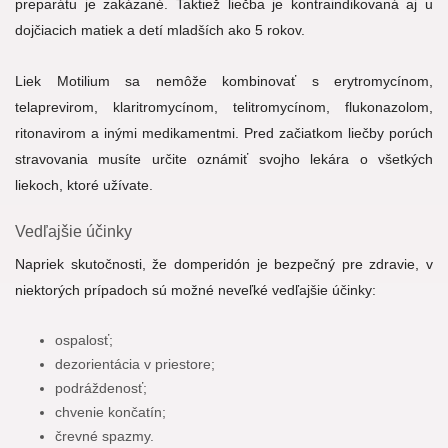
preparátu je zakázané. Taktiež liečba je kontraindikovaná aj u
dojčiacich matiek a detí mladších ako 5 rokov.
Liek Motilium sa nemôže kombinovať s erytromycínom,
telaprevirom, klaritromycínom, telitromycínom, flukonazolom,
ritonavirom a inými medikamentmi. Pred začiatkom liečby porúch
stravovania musíte určite oznámiť svojho lekára o všetkých
liekoch, ktoré užívate.
Vedľajšie účinky
Napriek skutočnosti, že domperidón je bezpečný pre zdravie, v
niektorých prípadoch sú možné neveľké vedľajšie účinky:
ospalosť;
dezorientácia v priestore;
podráždenosť;
chvenie končatín;
črevné spazmy.