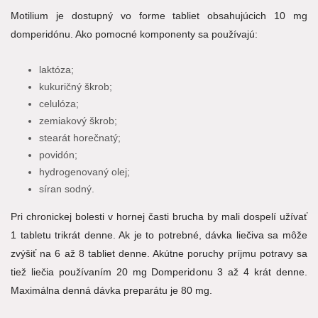
Motilium je dostupný vo forme tabliet obsahujúcich 10 mg
domperidónu. Ako pomocné komponenty sa používajú:
laktóza;
kukuričný škrob;
celulóza;
zemiakový škrob;
stearát horečnatý;
povidón;
hydrogenovaný olej;
síran sodný.
Pri chronickej bolesti v hornej časti brucha by mali dospelí užívať
1 tabletu trikrát denne. Ak je to potrebné, dávka liečiva sa môže
zvýšiť na 6 až 8 tabliet denne. Akútne poruchy príjmu potravy sa
tiež liečia používaním 20 mg Domperidonu 3 až 4 krát denne.
Maximálna denná dávka preparátu je 80 mg.