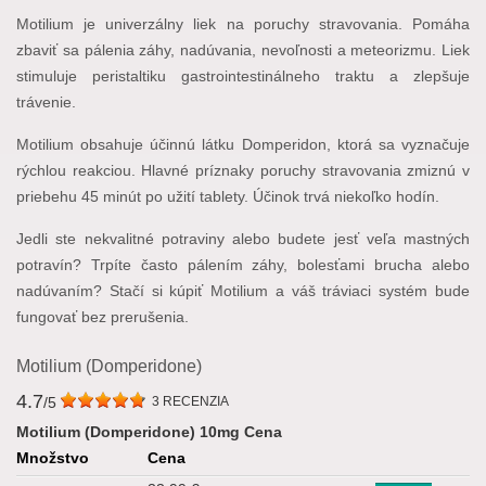
Motilium je univerzálny liek na poruchy stravovania. Pomáha
zbaviť sa pálenia záhy, nadúvania, nevoľnosti a meteorizmu. Liek
stimuluje peristaltiku gastrointestinálneho traktu a zlepšuje
trávenie.
Motilium obsahuje účinnú látku Domperidon, ktorá sa vyznačuje
rýchlou reakciou. Hlavné príznaky poruchy stravovania zmiznú v
priebehu 45 minút po užití tablety. Účinok trvá niekoľko hodín.
Jedli ste nekvalitné potraviny alebo budete jesť veľa mastných
potravín? Trpíte často pálením záhy, bolesťami brucha alebo
nadúvaním? Stačí si kúpiť Motilium a váš tráviaci systém bude
fungovať bez prerušenia.
Motilium (Domperidone)
4.7
/5
3
RECENZIA
Motilium (Domperidone) 10mg Cena
Množstvo
Cena