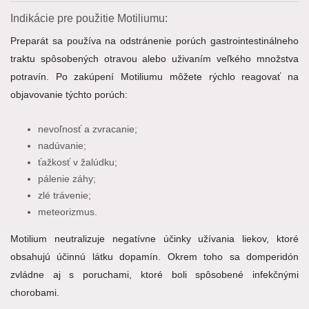
Indikácie pre použitie Motiliumu:
Preparát sa používa na odstránenie porúch gastrointestinálneho
traktu spôsobených otravou alebo uživaním veľkého množstva
potravín. Po zakúpení Motiliumu môžete rýchlo reagovať na
objavovanie týchto porúch:
nevoľnosť a zvracanie;
nadúvanie;
ťažkosť v žalúdku;
pálenie záhy;
zlé trávenie;
meteorizmus.
Motilium neutralizuje negatívne účinky užívania liekov, ktoré
obsahujú účinnú látku dopamín. Okrem toho sa domperidón
zvládne aj s poruchami, ktoré boli spôsobené infekčnými
chorobami.