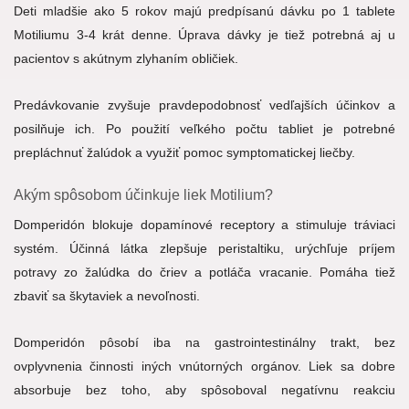
Deti mladšie ako 5 rokov majú predpísanú dávku po 1 tablete
Motiliumu 3-4 krát denne. Úprava dávky je tiež potrebná aj u
pacientov s akútnym zlyhaním obličiek.
Predávkovanie zvyšuje pravdepodobnosť vedľajších účinkov a
posilňuje ich. Po použití veľkého počtu tabliet je potrebné
prepláchnuť žalúdok a využiť pomoc symptomatickej liečby.
Akým spôsobom účinkuje liek Motilium?
Domperidón blokuje dopamínové receptory a stimuluje tráviaci
systém. Účinná látka zlepšuje peristaltiku, urýchľuje príjem
potravy zo žalúdka do čriev a potláča vracanie. Pomáha tiež
zbaviť sa škytaviek a nevoľnosti.
Domperidón pôsobí iba na gastrointestinálny trakt, bez
ovplyvnenia činnosti iných vnútorných orgánov. Liek sa dobre
absorbuje bez toho, aby spôsoboval negatívnu reakciu