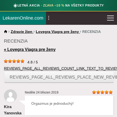
☀️
LETNÁ AKCIA ·
ZĽAVA −10 %
NA VŠETKY PRODUKTY
LekarenOnline.com
Zdravie žien
Lovegra Viagra pre ženy
RECENZIA
RECENZIA
« Lovegra Viagra pre ženy
4.8 / 5
REVIEWS_PAGE_ALL_REVIEWS_COUNT_LINK_TEXT_TO_REVI
REVIEWS_PAGE_ALL_REVIEWS_PLACE_NEW_REV
Neděle 24 březen 2019
Orgazmus je jednoduchý!
Kira
Yanovska